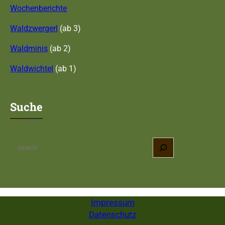
Wochenberichte
Waldzwergerl
(ab 3)
Waldminis
(ab 2)
Waldwichtel
(ab 1)
Suche
S
e
a
r
c
Impressum
h
Datenschutz