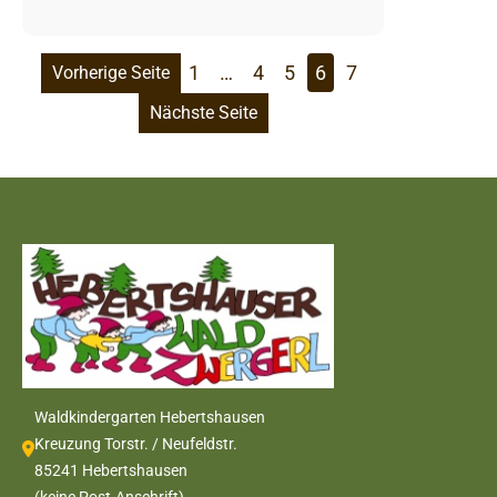
1
…
4
5
6
7
Vorherige Seite
Nächste Seite
Waldkindergarten Hebertshausen
Kreuzung Torstr. / Neufeldstr.
85241 Hebertshausen
(keine Post-Anschrift)