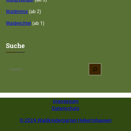
Waldminis
(ab 2)
Waldwichtel
(ab 1)
Suche
S
e
a
r
c
Impressum
h
Datenschutz
© 2024 Waldkindergarten Hebertshausen