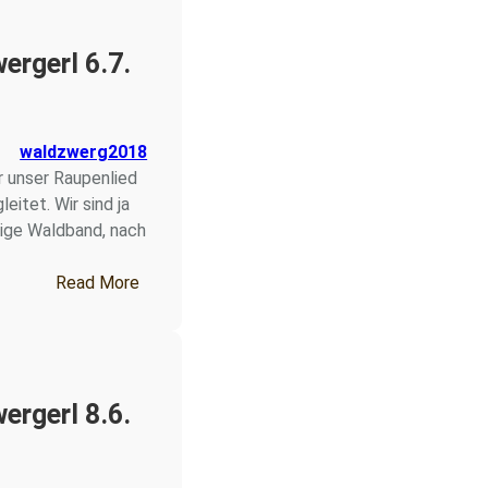
ergerl 6.7.
waldzwerg2018
 unser Raupenlied
eitet. Wir sind ja
htige Waldband, nach
6
: Fichtenzwergerl 6.7. – 10.7.26
Read More
ergerl 8.6.