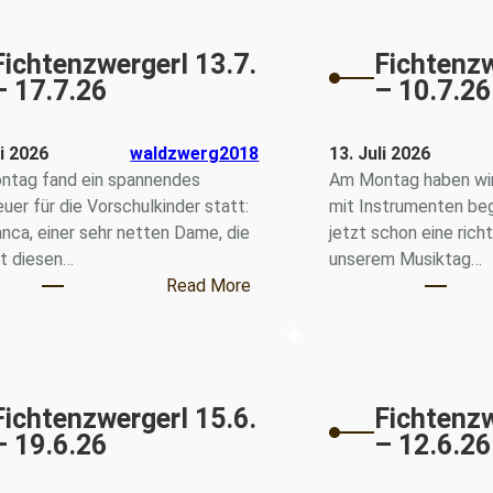
Fichtenzwergerl 13.7.
Fichtenzw
– 17.7.26
– 10.7.26
li 2026
waldzwerg2018
13. Juli 2026
tag fand ein spannendes
Am Montag haben wir
uer für die Vorschulkinder statt:
mit Instrumenten begl
anca, einer sehr netten Dame, die
jetzt schon eine ric
it diesen…
unserem Musiktag…
 20.6. – 24.7.26
: Fichtenzwergerl 13.7. – 17.7.2
Read More
Fichtenzwergerl 15.6.
Fichtenzw
– 19.6.26
– 12.6.26