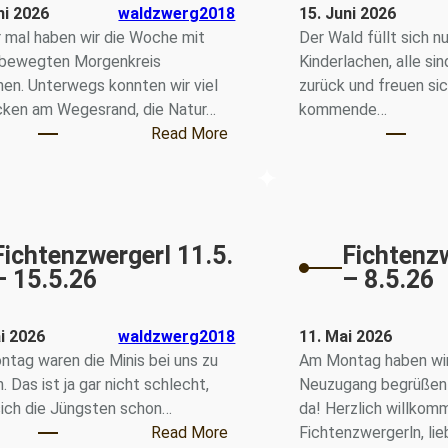
ni 2026
waldzwerg2018
15. Juni 2026
 mal haben wir die Woche mit
Der Wald füllt sich n
bewegten Morgenkreis
Kinderlachen, alle si
en. Unterwegs konnten wir viel
zurück und freuen sic
ken am Wegesrand, die Natur…
kommende…
 29.6. – 3.7.26
: Fichtenzwergerl 15.6. – 19.6.2
Read More
Fichtenzwergerl 11.5.
Fichtenzw
– 15.5.26
– 8.5.26
i 2026
waldzwerg2018
11. Mai 2026
tag waren die Minis bei uns zu
Am Montag haben wir
 Das ist ja gar nicht schlecht,
Neuzugang begrüßen d
ich die Jüngsten schon…
da! Herzlich willkom
: Fichtenzwergerl 11.5. – 15.5.2
Read More
Fichtenzwergerln, lie