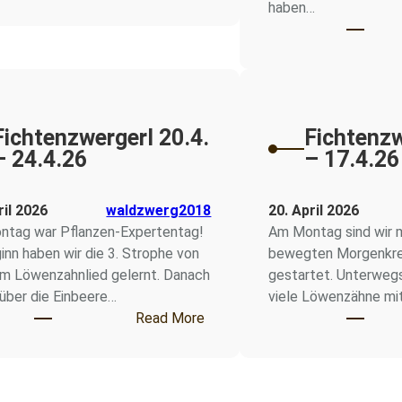
 18.5. – 22.5.26
haben…
Fichtenzwergerl 20.4.
Fichtenzw
– 24.4.26
– 17.4.26
ril 2026
waldzwerg2018
20. April 2026
tag war Pflanzen-Expertentag!
Am Montag sind wir 
inn haben wir die 3. Strophe von
bewegten Morgenkrei
m Löwenzahnlied gelernt. Danach
gestartet. Unterweg
über die Einbeere…
viele Löwenzähne mit
 27.4. – 1.5.26
: Fichtenzwergerl 20.4. – 24.4.2
Read More