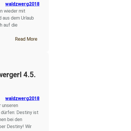
waldzwerg2018
un wieder mit
nd aus dem Urlaub
h auf die
6
: Fichtenzwergerl 8.6. – 12.6.26
Read More
ergerl 4.5.
waldzwerg2018
 unseren
ürfen: Destiny ist
men bei den
6
ber Destiny! Wir