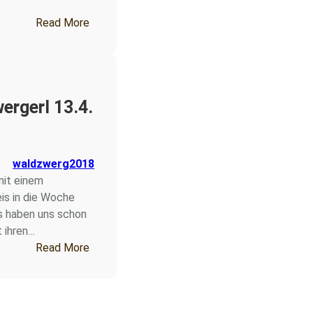
: Fichtenzwergerl 4.5. – 8.5.26
Read More
ergerl 13.4.
waldzwerg2018
mit einem
s in die Woche
s haben uns schon
 ihren…
6
: Fichtenzwergerl 13.4. – 17.4.26
Read More