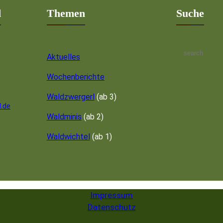
d
Themen
Suche
S
Aktuelles
e
a
Wochenberichte
r
c
Waldzwergerl
(ab 3)
.de
h
Waldminis
(ab 2)
Waldwichtel
(ab 1)
Impressum
Datenschutz