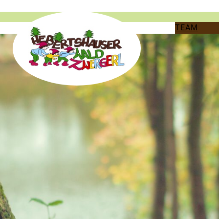
TEAM
n