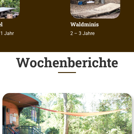
l
Waldminis
 1 Jahr
2 – 3 Jahre
Wochenberichte