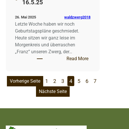
16.5.25
waldzwerg2018
26. Mai 2025
Letzte Woche haben wir noch
Geburtstagspläne geschmiedet.
Heute sitzen wir ganz leise im
Morgenkreis und überraschen
„Franz“ unseren Zwerg, der…
: Mooszwergerl 12.5
Read More
1
2
3
4
5
6
7
Vorherige Seite
Nächste Seite