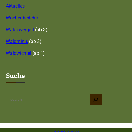
Aktuelles
Wochenberichte
Waldzwergerl
(ab 3)
Waldminis
(ab 2)
Waldwichtel
(ab 1)
Suche
S
e
a
r
c
Impressum