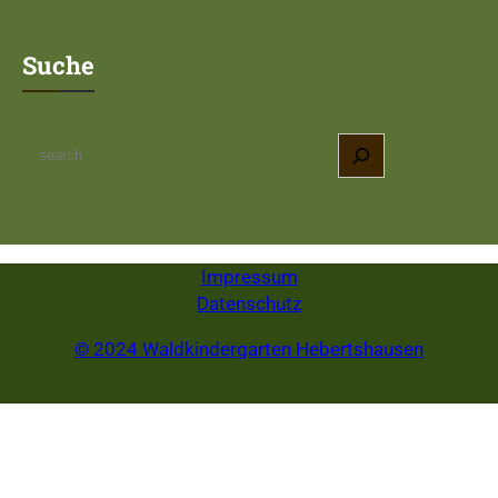
Suche
S
e
a
r
c
Impressum
h
Datenschutz
© 2024 Waldkindergarten Hebertshausen