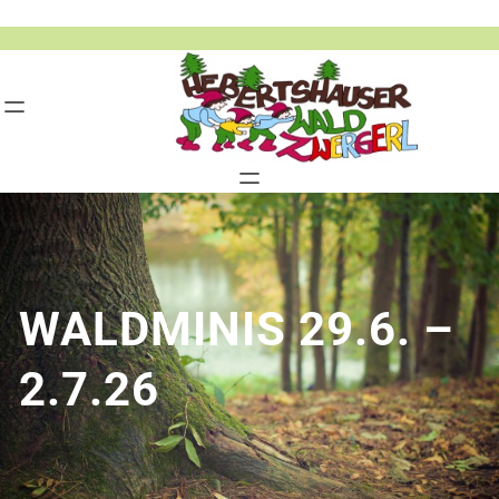
Zum
Inhalt
springen
WALDMINIS 29.6. –
2.7.26