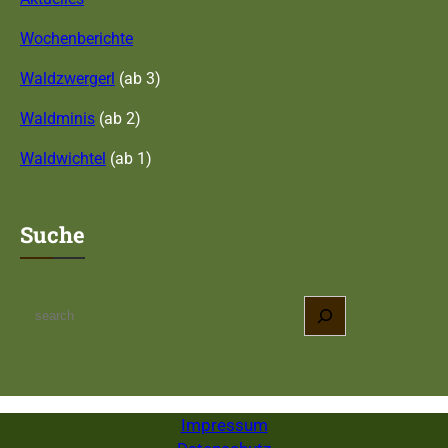
Wochenberichte
Waldzwergerl
(ab 3)
Waldminis
(ab 2)
Waldwichtel
(ab 1)
Suche
S
e
a
r
c
Impressum
h