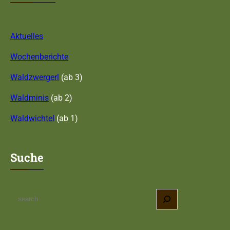
Aktuelles
Wochenberichte
Waldzwergerl
(ab 3)
Waldminis
(ab 2)
Waldwichtel
(ab 1)
Suche
S
e
a