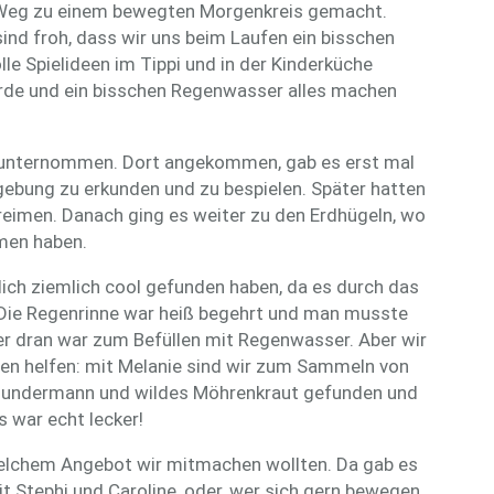
Weg zu einem bewegten Morgenkreis gemacht.
ind froh, dass wir uns beim Laufen ein bisschen
le Spielideen im Tippi und in der Kinderküche
rde und ein bisschen Regenwasser alles machen
d unternommen. Dort angekommen, gab es erst mal
mgebung zu erkunden und zu bespielen. Später hatten
reimen. Danach ging es weiter zu den Erdhügeln, wo
men haben.
lich ziemlich cool gefunden haben, da es durch das
. Die Regenrinne war heiß begehrt und man musste
der dran war zum Befüllen mit Regenwasser. Aber wir
en helfen: mit Melanie sind wir zum Sammeln von
 Gundermann und wildes Möhrenkraut gefunden und
 war echt lecker!
elchem Angebot wir mitmachen wollten. Da gab es
t Stephi und Caroline, oder, wer sich gern bewegen