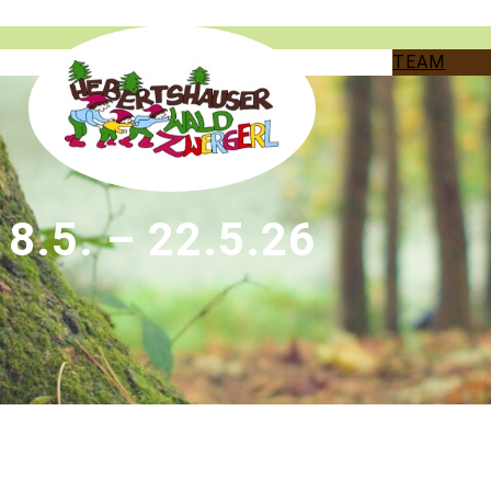
TEAM
.5. – 22.5.26