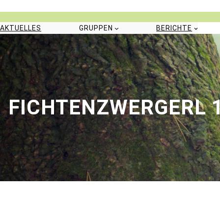
Zum
Inhalt
springen
AKTUELLES
GRUPPEN
BERICHTE
FICHTENZWERGERL 18