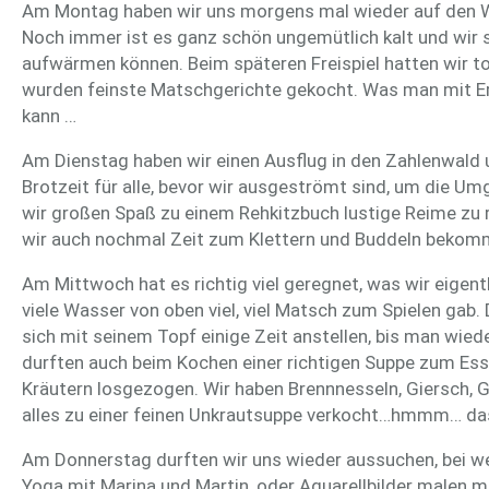
Am Montag haben wir uns morgens mal wieder auf den 
Noch immer ist es ganz schön ungemütlich kalt und wir s
aufwärmen können. Beim späteren Freispiel hatten wir tol
wurden feinste Matschgerichte gekocht. Was man mit E
kann …
Am Dienstag haben wir einen Ausflug in den Zahlenwal
Brotzeit für alle, bevor wir ausgeströmt sind, um die U
wir großen Spaß zu einem Rehkitzbuch lustige Reime zu 
wir auch nochmal Zeit zum Klettern und Buddeln bekom
Am Mittwoch hat es richtig viel geregnet, was wir eigent
viele Wasser von oben viel, viel Matsch zum Spielen gab
sich mit seinem Topf einige Zeit anstellen, bis man wie
durften auch beim Kochen einer richtigen Suppe zum Ess
Kräutern losgezogen. Wir haben Brennnesseln, Giersch,
alles zu einer feinen Unkrautsuppe verkocht…hmmm… das
Am Donnerstag durften wir uns wieder aussuchen, bei w
Yoga mit Marina und Martin, oder Aquarellbilder malen mi