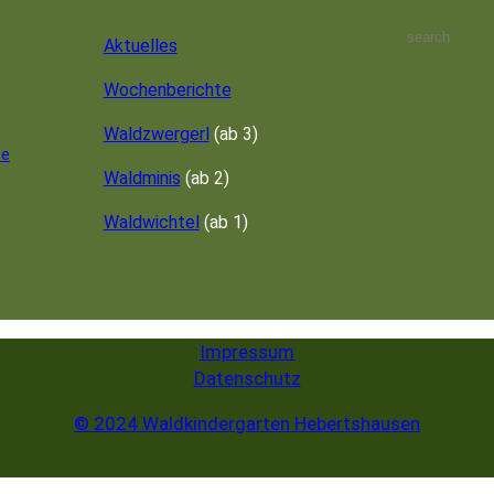
S
Aktuelles
e
a
Wochenberichte
r
c
Waldzwergerl
(ab 3)
de
h
Waldminis
(ab 2)
Waldwichtel
(ab 1)
Impressum
Datenschutz
© 2024 Waldkindergarten Hebertshausen