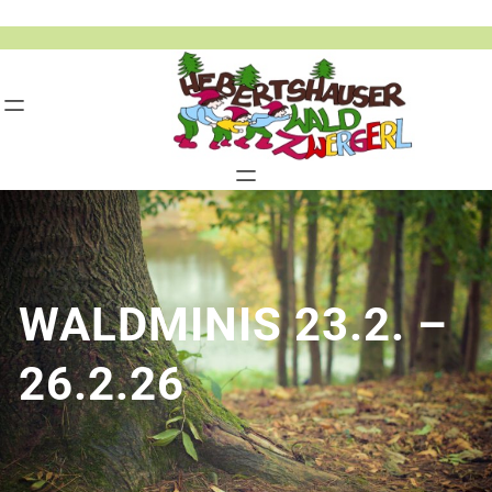
Zum
Inhalt
springen
WALDMINIS 23.2. –
26.2.26