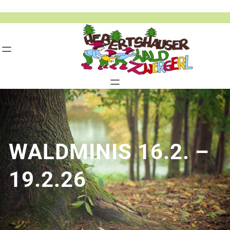
Zum
Inhalt
springen
WALDMINIS 16.2. –
19.2.26