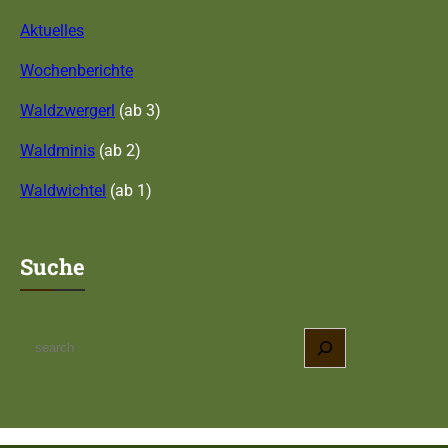
Aktuelles
Wochenberichte
Waldzwergerl
(ab 3)
Waldminis
(ab 2)
Waldwichtel
(ab 1)
Suche
S
e
a
r
c