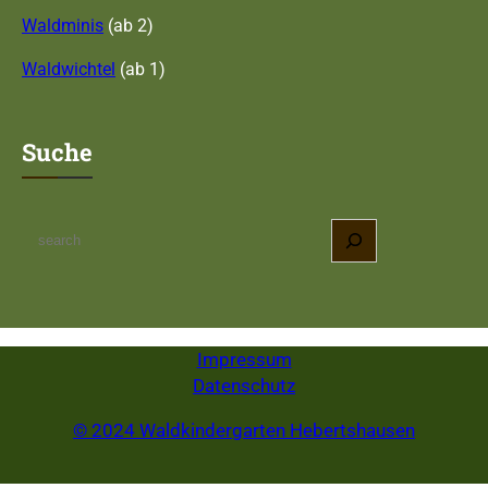
Waldminis
(ab 2)
Waldwichtel
(ab 1)
Suche
S
e
a
r
c
Impressum
h
Datenschutz
© 2024 Waldkindergarten Hebertshausen