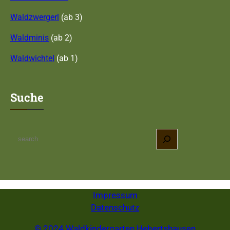
Waldzwergerl
(ab 3)
Waldminis
(ab 2)
Waldwichtel
(ab 1)
Suche
S
e
a
r
c
Impressum
h
Datenschutz
© 2024 Waldkindergarten Hebertshausen