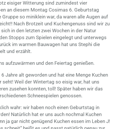
rotz eisiger Witterung sind zumindest vier
aben an diesem Montag Cosimas 6. Geburtstag
e Gruppe so miniklein war, da waren alle Augen auf
reicht!! Nach Brotzeit und Kuchengenuss sind wir zu
ich in den letzten zwei Wochen in der Natur
rden Stopps zum Spielen eingelegt und unterwegs
urück im warmen Bauwagen hat uns Stephi die
lt und erzählt.
ns aufzuwärmen und den Feiertag genießen.
 6 Jahre alt geworden und hat eine Menge Kuchen
seht! Weil der Wintertag so eisig war, hat uns
ren zusehen konnten, toll! Später haben wir das
verschiedenen Schneespielen genossen.
klich wahr: wir haben noch einen Geburtstag in
orden! Natürlich hat er uns auch nochmal Kuchen
ann ja gar nicht genügend Kuchen essen im Leben J!
 schneit“ heißt es und passt natürlich genau zur