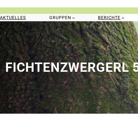
Zum
Inhalt
springen
AKTUELLES
GRUPPEN
BERICHTE
FICHTENZWERGERL 5.