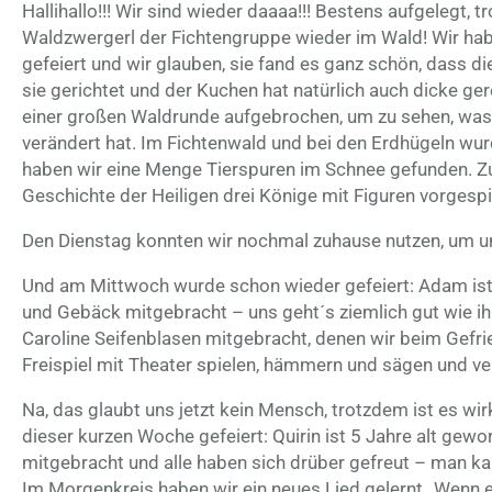
Hallihallo!!! Wir sind wieder daaaa!!! Bestens aufgelegt, t
Waldzwergerl der Fichtengruppe wieder im Wald! Wir h
gefeiert und wir glauben, sie fand es ganz schön, dass di
sie gerichtet und der Kuchen hat natürlich auch dicke ge
einer großen Waldrunde aufgebrochen, um zu sehen, was s
verändert hat. Im Fichtenwald und bei den Erdhügeln wu
haben wir eine Menge Tierspuren im Schnee gefunden. Z
Geschichte der Heiligen drei Könige mit Figuren vorgespie
Den Dienstag konnten wir nochmal zuhause nutzen, um u
Und am Mittwoch wurde schon wieder gefeiert: Adam ist
und Gebäck mitgebracht – uns geht´s ziemlich gut wie ihr 
Caroline Seifenblasen mitgebracht, denen wir beim Gefrie
Freispiel mit Theater spielen, hämmern und sägen und 
Na, das glaubt uns jetzt kein Mensch, trotzdem ist es wir
dieser kurzen Woche gefeiert: Quirin ist 5 Jahre alt gew
mitgebracht und alle haben sich drüber gefreut – man k
Im Morgenkreis haben wir ein neues Lied gelernt „Wenn es