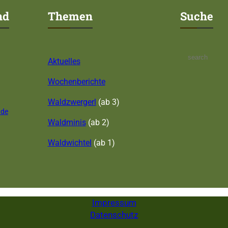
nd
Themen
Suche
S
Aktuelles
e
a
Wochenberichte
r
c
Waldzwergerl
(ab 3)
.de
h
Waldminis
(ab 2)
Waldwichtel
(ab 1)
Impressum
Datenschutz