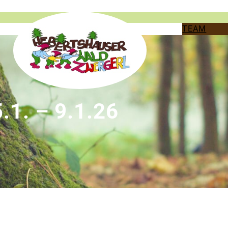
TEAM
1. – 9.1.26