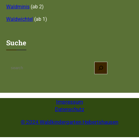
Waldminis
(ab 2)
Waldwichtel
(ab 1)
Suche
S
e
a
r
c
Impressum
h
Datenschutz
© 2024 Waldkindergarten Hebertshausen