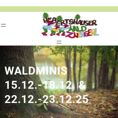
Zum
Inhalt
springen
WALDMINIS
15.12.-18.12. &
22.12.-23.12.25