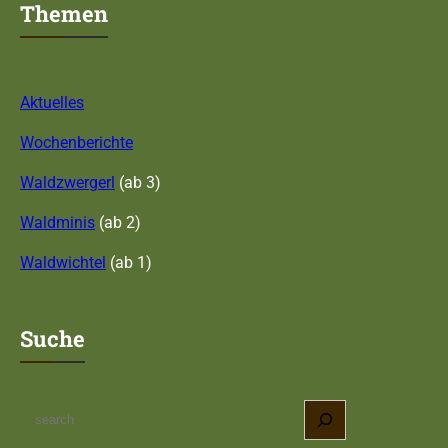
Themen
Aktuelles
Wochenberichte
Waldzwergerl
(ab 3)
Waldminis
(ab 2)
Waldwichtel
(ab 1)
Suche
S
e