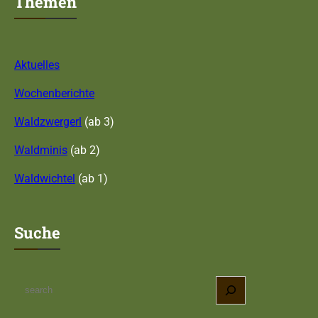
Themen
Aktuelles
Wochenberichte
Waldzwergerl
(ab 3)
Waldminis
(ab 2)
Waldwichtel
(ab 1)
Suche
S
e
a