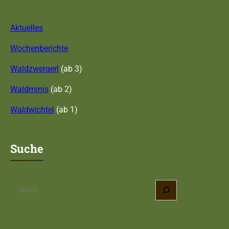
Aktuelles
Wochenberichte
Waldzwergerl
(ab 3)
Waldminis
(ab 2)
Waldwichtel
(ab 1)
Suche
S
e
a
r