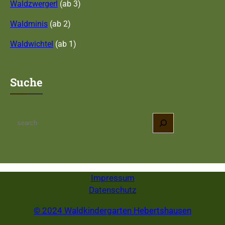
Waldzwergerl
(ab 3)
Waldminis
(ab 2)
Waldwichtel
(ab 1)
Suche
S
e
a
r
c
Impressum
h
Datenschutz
© 2024 Waldkindergarten Hebertshausen