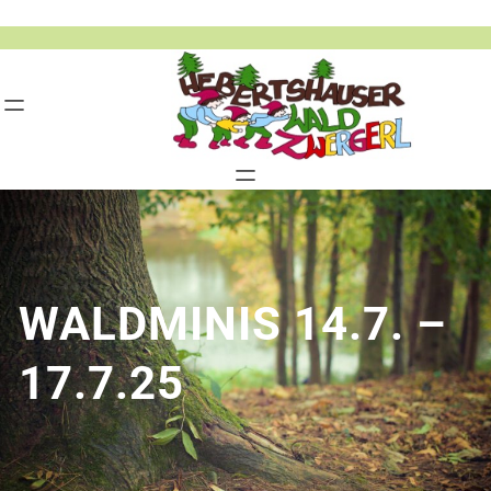
Zum
Inhalt
springen
WALDMINIS 14.7. –
17.7.25