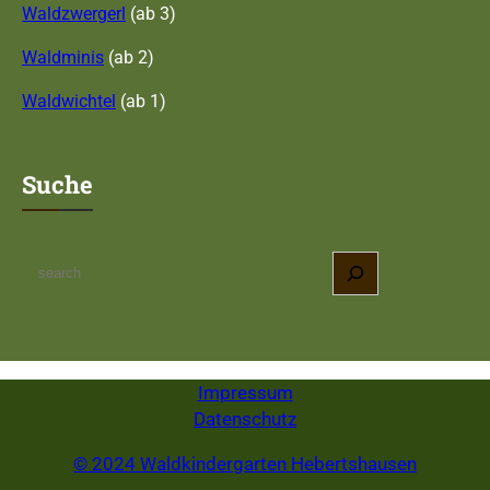
Waldzwergerl
(ab 3)
Waldminis
(ab 2)
Waldwichtel
(ab 1)
Suche
S
e
a
r
c
Impressum
h
Datenschutz
© 2024 Waldkindergarten Hebertshausen