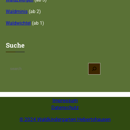
Waldminis
(ab 2)
Waldwichtel
(ab 1)
Suche
S
e
a
r
c
Impressum
h
Datenschutz
© 2024 Waldkindergarten Hebertshausen