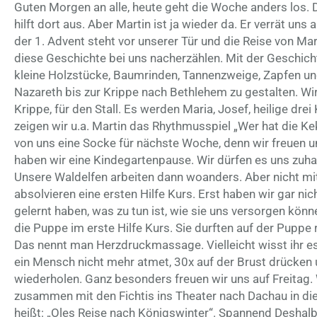
Guten Morgen an alle, heute geht die Woche anders los. D
hilft dort aus. Aber Martin ist ja wieder da. Er verrät un
der 1. Advent steht vor unserer Tür und die Reise von M
diese Geschichte bei uns nacherzählen. Mit der Geschicht
kleine Holzstücke, Baumrinden, Tannenzweige, Zapfen u
Nazareth bis zur Krippe nach Bethlehem zu gestalten. Wi
Krippe, für den Stall. Es werden Maria, Josef, heilige dre
zeigen wir u.a. Martin das Rhythmusspiel „Wer hat die 
von uns eine Socke für nächste Woche, denn wir freuen 
haben wir eine Kindegartenpause. Wir dürfen es uns zu
Unsere Waldelfen arbeiten dann woanders. Aber nicht mi
absolvieren eine ersten Hilfe Kurs. Erst haben wir gar nic
gelernt haben, was zu tun ist, wie sie uns versorgen kön
die Puppe im erste Hilfe Kurs. Sie durften auf der Pup
Das nennt man Herzdruckmassage. Vielleicht wisst ihr 
ein Mensch nicht mehr atmet, 30x auf der Brust drücken
wiederholen. Ganz besonders freuen wir uns auf Freitag.
zusammen mit den Fichtis ins Theater nach Dachau in die
heißt: „Oles Reise nach Königswinter“. Spannend Deshalb