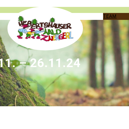
TEAM
. – 26.11.24