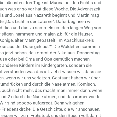
ie nächsten drei Tage ist Marina bei den Fichtis und
s auch was er so vor hat diese Woche. Die Adventszeit,
aria und Josef aus Nazareth beginnt und Martin mag
e „Das Licht in der Laterne“. Dafür beginnen wir
nd dies und das zu sammeln um den langen Weg von
r sägen, hammern und malen z.b. für die Häuser,
i Könige, alter Mann gebastelt. Im Abschlusskreis
Kekse aus der Dose geklaut?“ Die Waldelfen sammeln
uns jetzt schon, da kommt der Nikolaus. Donnerstag
hause oder bei Oma und Opa gemütlich machen.
t anderen Kindern im Kindergarten, sondern sie
ht verstanden was das ist. Jetzt wissen wir, dass sie
nen, wenn wir uns verletzen. Gestaunt haben wir über
pe rumdrücken und durch die Nase atmen. Komisch.
es auch nicht mehr, das macht man immer dann, wenn
 und 2x durch die Nase atmen, und das immer wieder
 Wir sind sooooo aufgeregt. Denn wir gehen
 Friedenskirche. Die Geschichte, die wir anschauen,
 essen wir zum Frühstück uns den Bauch voll, damit