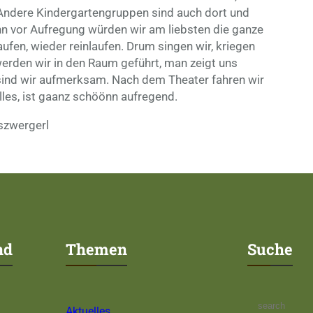
. Andere Kindergartengruppen sind auch dort und
enn vor Aufregung würden wir am liebsten die ganze
aufen, wieder reinlaufen. Drum singen wir, kriegen
werden wir in den Raum geführt, man zeigt uns
 sind wir aufmerksam. Nach dem Theater fahren wir
lles, ist gaanz schöönn aufregend.
szwergerl
nd
Themen
Suche
S
Aktuelles