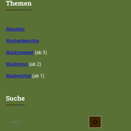
Themen
Aktuelles
Wochenberichte
Waldzwergerl
(ab 3)
Waldminis
(ab 2)
Waldwichtel
(ab 1)
Suche
S
e