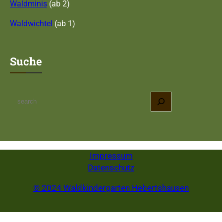
Waldminis
(ab 2)
Waldwichtel
(ab 1)
Suche
S
e
a
r
c
Impressum
h
Datenschutz
© 2024 Waldkindergarten Hebertshausen