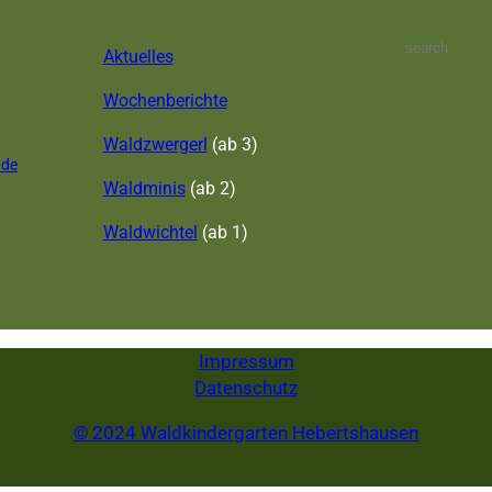
S
Aktuelles
e
a
Wochenberichte
r
c
Waldzwergerl
(ab 3)
.de
h
Waldminis
(ab 2)
Waldwichtel
(ab 1)
Impressum
Datenschutz
© 2024 Waldkindergarten Hebertshausen